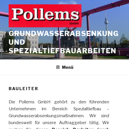
Zum
Inhalt
springen
GRUNDWASSERABSENKUNG
UND
SPEZIALTIEFBAUARBEITEN
Menü
BAULEITER
Die Pollems GmbH gehört zu den führenden
Unternehmen im Bereich Spezialtiefbau –
Grundwasserabsenkungsmaßnahmen. Wir sind
bundesweit für unsere Auftraggeber tätig. Wir