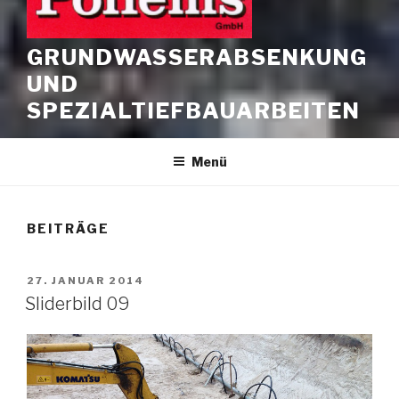
GRUNDWASSERABSENKUNG
UND
SPEZIALTIEFBAUARBEITEN
Menü
BEITRÄGE
VERÖFFENTLICHT
27. JANUAR 2014
AM
Sliderbild 09